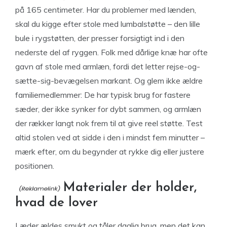
på 165 centimeter. Har du problemer med lænden,
skal du kigge efter stole med lumbalstøtte – den lille
bule i rygstøtten, der presser forsigtigt ind i den
nederste del af ryggen. Folk med dårlige knæ har ofte
gavn af stole med armlæn, fordi det letter rejse-og-
sætte-sig-bevægelsen markant. Og glem ikke ældre
familiemedlemmer: De har typisk brug for fastere
sæder, der ikke synker for dybt sammen, og armlæn
der rækker langt nok frem til at give reel støtte. Test
altid stolen ved at sidde i den i mindst fem minutter –
mærk efter, om du begynder at rykke dig eller justere
positionen.
Materialer der holder,
hvad de lover
Læder ældes smukt og tåler daglig brug, men det kan