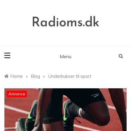
Skip
to
content
Radioms.dk
Menu
Home
»
Blog
»
Underbukser til sport
Annonce