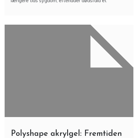
længere tids sygdom, efterlader dødsfald et
Polyshape akrylgel: Fremtiden