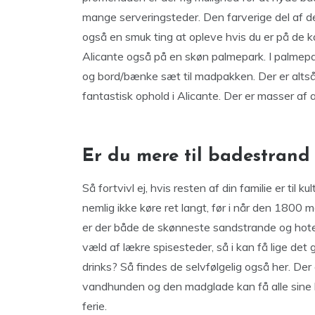
mange serveringsteder. Den farverige del af de
også en smuk ting at opleve hvis du er på de
Alicante også på en skøn palmepark. I palmepa
og bord/bænke sæt til madpakken. Der er altså 
fantastisk ophold i Alicante. Der er masser af 
Er du mere til badestrand
Så fortvivl ej, hvis resten af din familie er til k
nemlig ikke køre ret langt, før i når den 1800
er der både de skønneste sandstrande og hotelle
væld af lækre spisesteder, så i kan få lige det 
drinks? Så findes de selvfølgelig også her. Der e
vandhunden og den madglade kan få alle sine 
ferie.