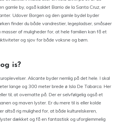
n gamle by, også kaldet Barrio de la Santa Cruz, er
 kanter. Udover Borgen og den gamle bydel byder
rken finder du både vandrestier, legepladser, småsøer
masser af muligheder for, at hele familien kan få et
aktiviteter og sjov for både voksne og børn.
 og is?
ulturoplevelser. Alicante byder nemlig på det hele. I skal
 meter lange og 300 meter brede ø Isla De Tabarca. Her
r til, at overnatte på. Der er selvfølgelig også et
ganen og maven lyster. Er du mere til is eller kolde
r altså rig mulighed for, at både kulturelskeren,
lyster dækket og få en fantastisk og uforglemmelig