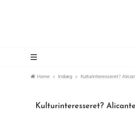
Skip
to
content
Home
»
Indlæg
»
Kulturinteresseret? Alica
Kulturinteresseret? Alicant