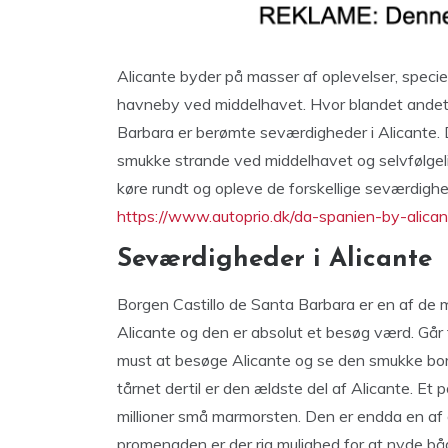
Alicante byder på masser af oplevelser, specielt 
havneby ved middelhavet. Hvor blandet and
Barbara er berømte seværdigheder i Alicante. 
smukke strande ved middelhavet og selvfølgelig
køre rundt og opleve de forskellige seværdighed
https://www.autoprio.dk/da-spanien-by-alican
Seværdigheder i Alicante
Borgen Castillo de Santa Barbara er en af de 
Alicante og den er absolut et besøg værd. Går f
must at besøge Alicante og se den smukke bor
tårnet dertil er den ældste del af Alicante. E
millioner små marmorsten. Den er endda en af
promenaden er der rig mulighed for at nyde både