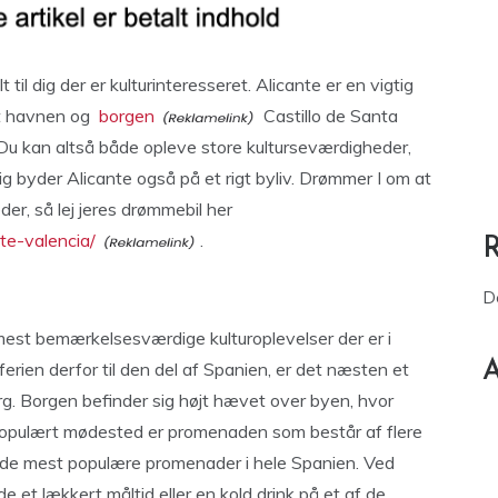
til dig der er kulturinteresseret. Alicante er en vigtig
et havnen og
borgen
Castillo de Santa
Du kan altså både opleve store kulturseværdigheder,
 byder Alicante også på et rigt byliv.
Drømmer I om at
er, så lej jeres drømmebil her
te-valencia/
.
D
mest bemærkelsesværdige kulturoplevelser der er i
A
erien derfor til den del af Spanien, er det næsten et
g. Borgen befinder sig højt hævet over byen, hvor
t populært mødested er promenaden som består af flere
 de mest populære promenader i hele Spanien. Ved
 et lækkert måltid eller en kold drink på et af de